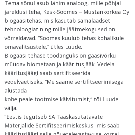
Tema sõnul asub lähim analoog, mille põhjal
järeldusi teha, Kesk-Soomes – Mustankorkea Oy
biogaasitehas, mis kasutab samalaadset
tehnoloogiat ning mille jäätmekogused on
võrreldavad. “Soomes kuulub tehas kohalikule
omavalitsustele,” ütles Luude.
Biogaasi tehase toodanguks on gaasivõrku
müüdav biometaan ja kääritusjääk. Vedela
kääritusjäägi saab sertifitseerida
vedelväetiseks. “Me saame sertifitseerimisega
alustada
kohe peale tootmise käivitumist,” tõi Luude
välja.
“Eestis tegutseb SA Taaskasutatavate
Materjalide Sertifitseerimiskeskus, mis saab
kääritusjäägi selle nõuetelevastavuse korral