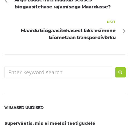
biogaasitehase rajamisega Maardusse?
NEXT
Maardu biogaasitehasest läks esimene
biometaan transpordivõrku
VIIMASED UUDISED
Superväetis, mis ei meeldi teetigudele