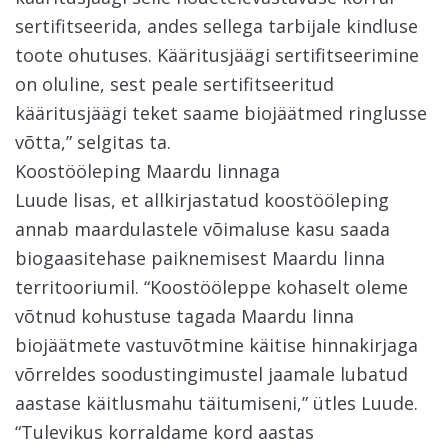
sertifitseerida, andes sellega tarbijale kindluse
toote ohutuses. Kääritusjäägi sertifitseerimine
on oluline, sest peale sertifitseeritud
kääritusjäägi teket saame biojäätmed ringlusse
võtta,” selgitas ta.
Koostööleping Maardu linnaga
Luude lisas, et allkirjastatud koostööleping
annab maardulastele võimaluse kasu saada
biogaasitehase paiknemisest Maardu linna
territooriumil. “Koostööleppe kohaselt oleme
võtnud kohustuse tagada Maardu linna
biojäätmete vastuvõtmine käitise hinnakirjaga
võrreldes soodustingimustel jaamale lubatud
aastase käitlusmahu täitumiseni,” ütles Luude.
“Tulevikus korraldame kord aastas