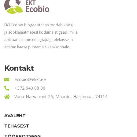
EKT Ecobio biogaasitehas toodab köögi-
ja sööklajäätmetest kodumaist gaasi, mille
abil panustame energiajulgeolekusse ja
aitame kaasa puhtamale keskkonnale.
Kontakt
ecobio@ekkt.ee
+372 640 08 00
Vana-Narva mnt 26, Maardu, Harjumaa, 74114
AVALEHT
TEHASEST
TÖÖPROTSESS