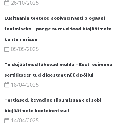
26/10/2025
Lusitaania teeteod sobivad hästi biogaasi
tootmiseks – pange surnud teod biojäätmete
konteinerisse
05/05/2025
Toidujäätmed lähevad mulda – Eesti esimene
sertifitseeritud digestaat nüüd põllul
18/04/2025
Tartlased, kevadine riisumissaak ei sobi
biojäätmete konteinerisse!
14/04/2025