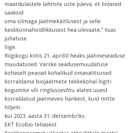
maardulastele lahtiste uste päeva, et linlased
saaksid
oma silmaga jäätmekäitlusest ja selle
keskkonnahoidlikkusest hea ülevaate,” lisas
juhatuse
liige.
Riigikogu kiitis 21. aprillil heaks jäätmeseaduse
muudatused. Värske seadusemuudatuse
kohaselt peavad kohalikud omavalitsused
korraldama biojäätmete tekkekohal liigiti
kogumise või ringlussevõtu alates uuest
korraldatud jäätmeveo hankest, kuid mitte
hiljem
kui 2023. aasta 31. detsembriks.
EKT Ecobio tehasest