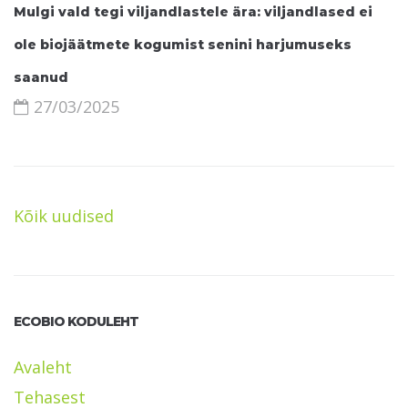
Mulgi vald tegi viljandlastele ära: viljandlased ei
ole biojäätmete kogumist senini harjumuseks
saanud
27/03/2025
Kõik uudised
ECOBIO KODULEHT
Avaleht
Tehasest