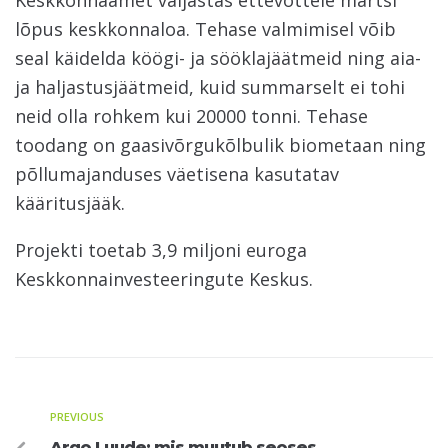
Keskkonnaamet väljastas ettevõttele märtsi
lõpus keskkonnaloa. Tehase valmimisel võib
seal käidelda köögi- ja sööklajäätmeid ning aia-
ja haljastusjäätmeid, kuid summarselt ei tohi
neid olla rohkem kui 20000 tonni. Tehase
toodang on gaasivõrgukõlbulik biometaan ning
põllumajanduses väetisena kasutatav
kääritusjääk.
Projekti toetab 3,9 miljoni euroga
Keskkonnainvesteeringute Keskus.
PREVIOUS
Argo Luude: mis muutub seoses