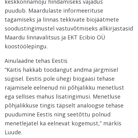
keskkonnamõju hindamiseks vajadus
puudub. Maardulaste informeerituse
tagamiseks ja linnas tekkivate biojäätmete
soodustingimustel vastuvõtmiseks allkirjastasid
Maardu linnavalitsus ja EKT Ecibio OÜ
koostöölepingu.
Ainulaadne tehas Eestis
“Käitis hakkab toodangut andma järgmisel
sügisel. Eestis pole ühegi biogaasi tehase
rajamisele eelnenud nii põhjalikku menetlust
ega sellises mahus lisatingimusi. Menetluse
põhjalikkuse tingis täpselt analoogse tehase
puudumine Eestis ning seetõttu polnud
menetlejatel ka eelnevat kogemust,” märkis
Luude.