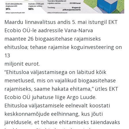
Maardu linnavalitsus andis 5. mai istungil EKT
Ecobio OÜ-le aadressile Vana-Narva
maantee 26 biogaasitehase rajamiseks
ehitusloa; tehase rajamise koguinvesteering on
13
miljonit eurot.
“Ehitusloa väljastamisega on läbitud kõik
menetlused, mis on vajalikud biogaasitehase
rajamiseks, saame hakata ehitama,” ütles EKT
Ecobio OÜ juhatuse liige Argo Luude.
Ehitusloa väljastamisele eelnevalt koostati
keskkonnamõjude eelhinnang, kus jõuti
järeldusele, et tehase ehitamiseks täiendavaks